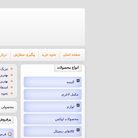
صفحه اصلی
نحوه خرید
پیگیری سفارش
درباره
انواع محصولات
تبریک عید 
بهترین
بهتری
البسه
استفاد
نحوه 
مکمل لاغری
لوازم
محصولی یا
محصولات لوکس
پرفروش 
کالاهای دیجیتال
قرص 