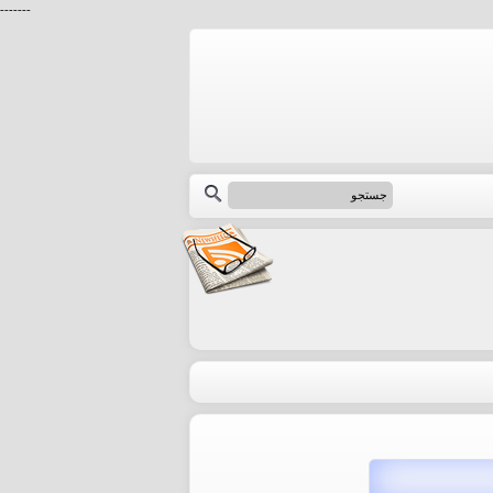
-------