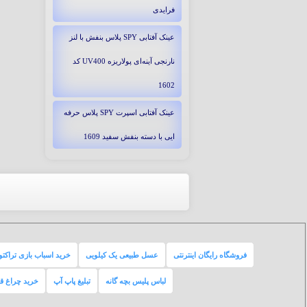
فرایدی
عینک آفتابی SPY پلاس بنفش با لنز
نارنجی آینه‌ای پولاریزه UV400 کد
1602
عینک آفتابی اسپرت SPY پلاس حرفه
ایی با دسته بنفش سفید 1609
فروشگاه رایگان اینترنتی
عسل طبیعی یک کیلویی
خرید اسباب بازی تراکتو
لباس پلیس بچه گانه
تبلیغ پاپ آپ
خرید چراغ ق