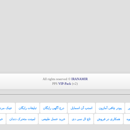
All rights reserved ©
IRANAMIR
PPS
VIP-Pack
(v2)
ر
پودر چاقی آمازون
اسنپ آن اسمایل
درج آگهی رایگان
تبلیغات رایگان
عینک مردا
وه
همکاری در فروش
تاچ ال سی دی
خرید عسل طبیعی
لمینت متحرک دندان
خر