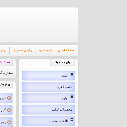
صفحه اصلی
نحوه خرید
پیگیری سفارش
درباره
سبد خر
انواع محصولات
مشتری گرا
البسه
پرفروش 
مکمل لاغری
قرص 
لوازم
محصولات لوکس
گینر
کالاهای دیجیتال
پودر