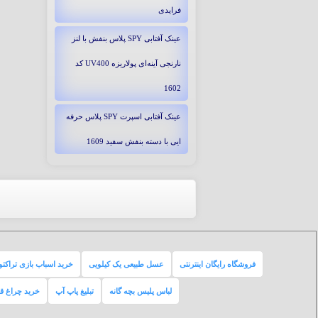
فرایدی
عینک آفتابی SPY پلاس بنفش با لنز
نارنجی آینه‌ای پولاریزه UV400 کد
1602
عینک آفتابی اسپرت SPY پلاس حرفه
ایی با دسته بنفش سفید 1609
فروشگاه رایگان اینترنتی
عسل طبیعی یک کیلویی
خرید اسباب بازی تراکتو
لباس پلیس بچه گانه
تبلیغ پاپ آپ
خرید چراغ ق