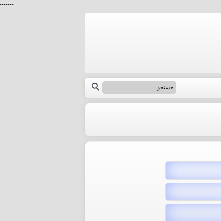
-------