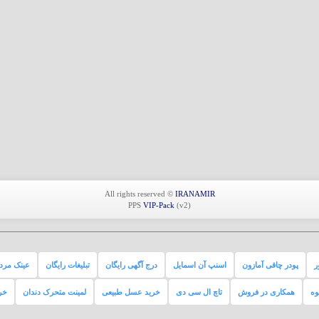
All rights reserved ©
IRANAMIR
PPS
VIP-Pack
(v2)
ر
پودر چاقی آمازون
اسنپ آن اسمایل
درج آگهی رایگان
تبلیغات رایگان
عینک مردا
وه
همکاری در فروش
تاچ ال سی دی
خرید عسل طبیعی
لمینت متحرک دندان
خر