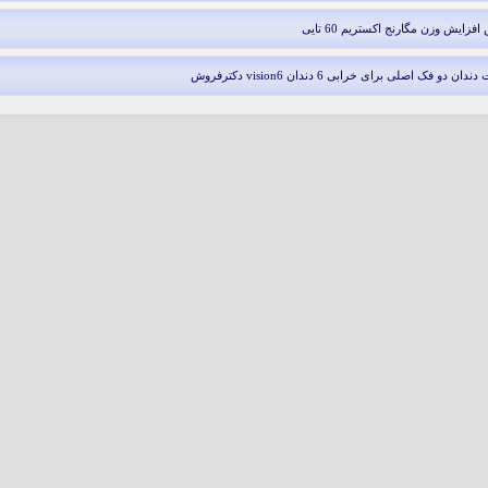
فزایش وزن مگارنج اکستریم 60 تایی
ندان دو فک اصلی برای خرابی 6 دندان vision6 دکترفروش